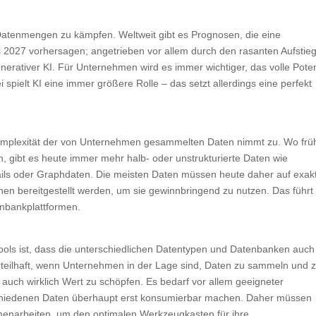
atenmengen zu kämpfen. Weltweit gibt es Prognosen, die eine
2027 vorhersagen; angetrieben vor allem durch den rasanten Aufstie
generativer KI. Für Unternehmen wird es immer wichtiger, das volle Pote
pielt KI eine immer größere Rolle – das setzt allerdings eine perfekt
 Komplexität der von Unternehmen gesammelten Daten nimmt zu. Wo frü
n, gibt es heute immer mehr halb- oder unstrukturierte Daten wie
ils oder Graphdaten. Die meisten Daten müssen heute daher auf exakt
hnen bereitgestellt werden, um sie gewinnbringend zu nutzen. Das führt
enbankplattformen.
Tools ist, dass die unterschiedlichen Datentypen und Datenbanken auch
rteilhaft, wenn Unternehmen in der Lage sind, Daten zu sammeln und 
auch wirklich Wert zu schöpfen. Es bedarf vor allem geeigneter
hiedenen Daten überhaupt erst konsumierbar machen. Daher müssen
narbeiten, um den optimalen Werkzeugkasten für ihre