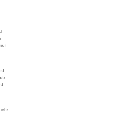
d
m
 nur
ind
 ob
nd
uehr