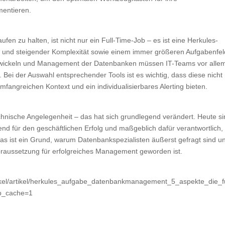
mentieren.
fen zu halten, ist nicht nur ein Full-Time-Job – es ist eine Herkules-
 und steigender Komplexität sowie einem immer größeren Aufgabenfel
Entwickeln und Management der Datenbanken müssen IT-Teams vor alle
ei der Auswahl entsprechender Tools ist es wichtig, dass diese nicht
umfangreichen Kontext und ein individualisierbares Alerting bieten.
hnische Angelegenheit – das hat sich grundlegend verändert. Heute s
nd für den geschäftlichen Erfolg und maßgeblich dafür verantwortlich,
as ist ein Grund, warum Datenbankspezialisten äußerst gefragt sind u
oraussetzung für erfolgreiches Management geworden ist.
ikel/artikel/herkules_aufgabe_datenbankmanagement_5_aspekte_die_f
o_cache=1