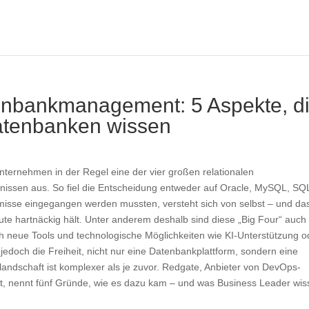
enbankmanagement: 5 Aspekte, d
atenbanken wissen
nternehmen in der Regel eine der vier großen relationalen
nissen aus. So fiel die Entscheidung entweder auf Oracle, MySQL, SQ
isse eingegangen werden mussten, versteht sich von selbst – und da
eute hartnäckig hält. Unter anderem deshalb sind diese „Big Four“ auch
h neue Tools und technologische Möglichkeiten wie KI-Unterstützung o
doch die Freiheit, nicht nur eine Datenbankplattform, sondern eine
andschaft ist komplexer als je zuvor. Redgate, Anbieter von DevOps-
 nennt fünf Gründe, wie es dazu kam – und was Business Leader wis