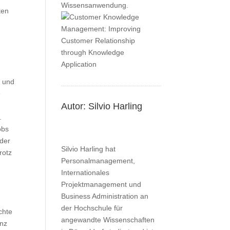
Wissensanwendung.
ten
e und
e
Autor: Silvio Harling
.
obs
 der
Silvio Harling hat
rotz
Personalmanagement,
Internationales
Projektmanagement und
Business Administration an
der Hochschule für
chte
angewandte Wissenschaften
enz