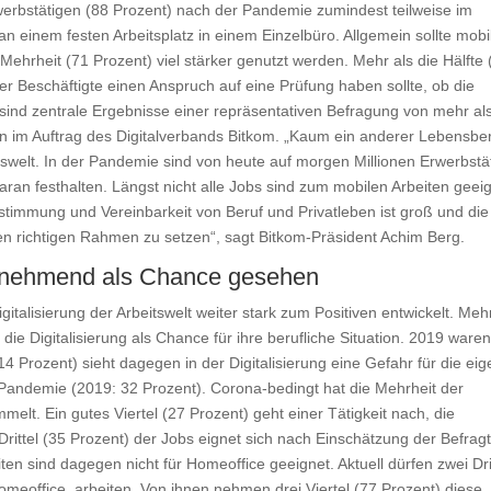
werbstätigen (88 Prozent) nach der Pandemie zumindest teilweise im
n einem festen Arbeitsplatz in einem Einzelbüro. Allgemein sollte mobi
ehrheit (71 Prozent) viel stärker genutzt werden. Mehr als die Hälfte 
der Beschäftigte einen Anspruch auf eine Prüfung haben sollte, ob die
sind zentrale Ergebnisse einer repräsentativen Befragung von mehr al
n im Auftrag des Digitalverbands Bitkom. „Kaum ein anderer Lebensbe
itswelt. In der Pandemie sind von heute auf morgen Millionen Erwerbstä
ran festhalten. Längst nicht alle Jobs sind zum mobilen Arbeiten geeig
stimmung und Vereinbarkeit von Beruf und Privatleben ist groß und die
den richtigen Rahmen zu setzen“, sagt Bitkom-Präsident Achim Berg.
 zunehmend als Chance gesehen
gitalisierung der Arbeitswelt weiter stark zum Positiven entwickelt. Meh
ie Digitalisierung als Chance für ihre berufliche Situation. 2019 ware
14 Prozent) sieht dagegen in der Digitalisierung eine Gefahr für die ei
er Pandemie (2019: 32 Prozent). Corona-bedingt hat die Mehrheit der
lt. Ein gutes Viertel (27 Prozent) geht einer Tätigkeit nach, die
s Drittel (35 Prozent) der Jobs eignet sich nach Einschätzung der Befrag
ten sind dagegen nicht für Homeoffice geeignet. Aktuell dürfen zwei Dri
omeoffice, arbeiten. Von ihnen nehmen drei Viertel (77 Prozent) diese