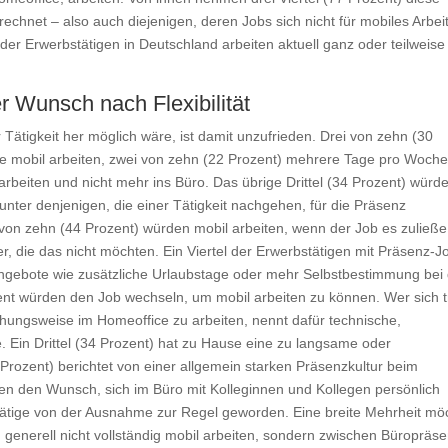
rechnet – also auch diejenigen, deren Jobs sich nicht für mobiles Arbei
der Erwerbstätigen in Deutschland arbeiten aktuell ganz oder teilweise
 Wunsch nach Flexibilität
 Tätigkeit her möglich wäre, ist damit unzufrieden. Drei von zehn (30
 mobil arbeiten, zwei von zehn (22 Prozent) mehrere Tage pro Woch
 arbeiten und nicht mehr ins Büro. Das übrige Drittel (34 Prozent) würd
unter denjenigen, die einer Tätigkeit nachgehen, für die Präsenz
Vier von zehn (44 Prozent) würden mobil arbeiten, wenn der Job es zuließe
, die das nicht möchten. Ein Viertel der Erwerbstätigen mit Präsenz-J
Angebote wie zusätzliche Urlaubstage oder mehr Selbstbestimmung bei
zent würden den Job wechseln, um mobil arbeiten zu können. Wer sich t
ehungsweise im Homeoffice zu arbeiten, nennt dafür technische,
e. Ein Drittel (34 Prozent) hat zu Hause eine zu langsame oder
7 Prozent) berichtet von einer allgemein starken Präsenzkultur beim
en den Wunsch, sich im Büro mit Kolleginnen und Kollegen persönlich
stätige von der Ausnahme zur Regel geworden. Eine breite Mehrheit mö
en generell nicht vollständig mobil arbeiten, sondern zwischen Büropräs