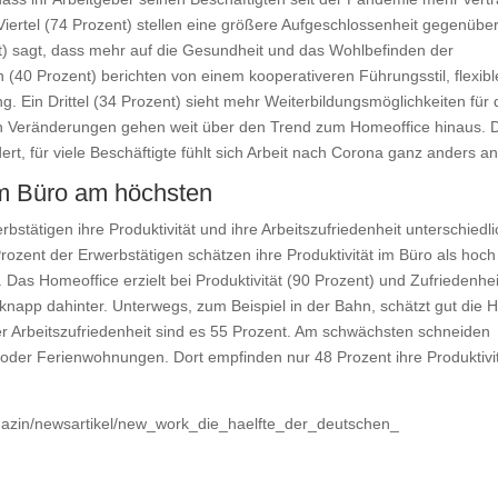
 Viertel (74 Prozent) stellen eine größere Aufgeschlossenheit gegenübe
ent) sagt, dass mehr auf die Gesundheit und das Wohlbefinden der
n (40 Prozent) berichten von einem kooperativeren Führungsstil, flexib
g. Ein Drittel (34 Prozent) sieht mehr Weiterbildungsmöglichkeiten für 
en Veränderungen gehen weit über den Trend zum Homeoffice hinaus. 
ert, für viele Beschäftigte fühlt sich Arbeit nach Corona ganz anders an
 im Büro am höchsten
bstätigen ihre Produktivität und ihre Arbeitszufriedenheit unterschiedli
ozent der Erwerbstätigen schätzen ihre Produktivität im Büro als hoch 
. Das Homeoffice erzielt bei Produktivität (90 Prozent) und Zufriedenhei
knapp dahinter. Unterwegs, zum Beispiel in der Bahn, schätzt gut die H
 der Arbeitszufriedenheit sind es 55 Prozent. Am schwächsten schneiden
oder Ferienwohnungen. Dort empfinden nur 48 Prozent ihre Produktivi
.
azin/newsartikel/new_work_die_haelfte_der_deutschen_