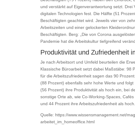
und verstärkt auf Eigenverantwortung setzt. Drei
digitalen Technologien fest. Die Hälfte (51 Proz
Beschäftigten geachtet wird. Jeweils vier von zeh
Arbeitszeiten und einer gelockerten Kleiderordnun
Beschäftigten. Berg: „Die von Corona ausgelöst
Pandemie hat die Arbeitskultur tiefgreifend veränd
Produktivität und Zufriedenheit
Je nach Arbeitsort und Umfeld beurteilen die Erwer
Klassische Büroarbeit setzt dabei Maßstäbe: 98 Pr
für die Arbeitszufriedenheit sagen das 90 Prozent
(88 Prozent) ebenfalls sehr hohe Werte und folgt 
(56 Prozent) ihre Produktivität als hoch ein, bei
sonstige Orte ab, wie Co-Working-Spaces, Cafés 
und 44 Prozent ihre Arbeitszufriedenheit als hoch
Quelle: https://www.wissensmanagement.net/mag
arbeitet_im_homeoffice.html