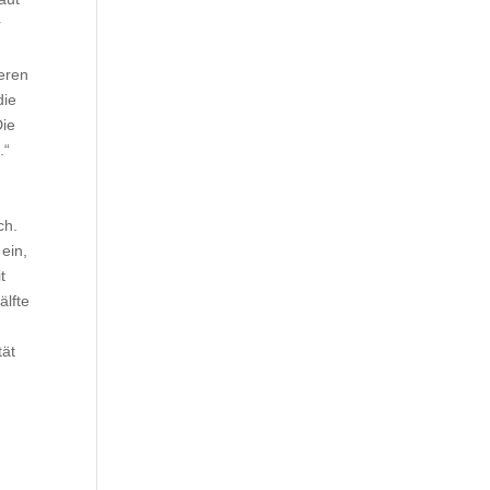
r
leren
die
Die
.“
ch.
ein,
t
älfte
tät