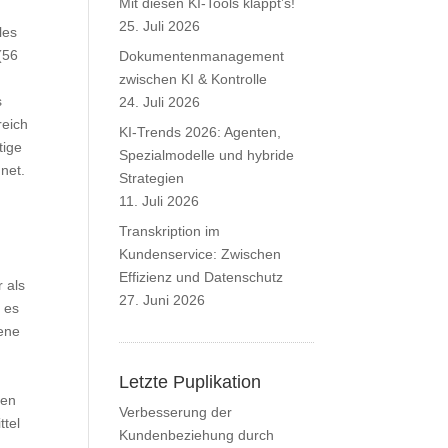
Mit diesen KI-Tools klappt’s!
25. Juli 2026
les
(56
Dokumentenmanagement
zwischen KI & Kontrolle
s
24. Juli 2026
reich
KI-Trends 2026: Agenten,
tige
Spezialmodelle und hybride
net.
Strategien
11. Juli 2026
Transkription im
Kundenservice: Zwischen
Effizienz und Datenschutz
r als
27. Juni 2026
n es
gene
Letzte Puplikation
ten
Verbesserung der
ttel
Kundenbeziehung durch