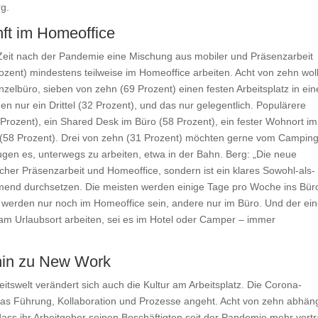
rg.
ft im Homeoffice
 Zeit nach der Pandemie eine Mischung aus mobiler und Präsenzarbeit
zent) mindestens teilweise im Homeoffice arbeiten. Acht von zehn wol
inzelbüro, sieben von zehn (69 Prozent) einen festen Arbeitsplatz in ei
 nur ein Drittel (32 Prozent), und das nur gelegentlich. Populärere
Prozent), ein Shared Desk im Büro (58 Prozent), ein fester Wohnort im
 (58 Prozent). Drei von zehn (31 Prozent) möchten gerne vom Campin
ugen es, unterwegs zu arbeiten, etwa in der Bahn. Berg: „Die neue
scher Präsenzarbeit und Homeoffice, sondern ist ein klares Sowohl-als-
mend durchsetzen. Die meisten werden einige Tage pro Woche ins Bür
 werden nur noch im Homeoffice sein, andere nur im Büro. Und der ei
am Urlaubsort arbeiten, sei es im Hotel oder Camper – immer
 hin zu New Work
rbeitswelt verändert sich auch die Kultur am Arbeitsplatz. Die Corona-
as Führung, Kollaboration und Prozesse angeht. Acht von zehn abhän
ass ihr Arbeitgeber seinen Beschäftigten seit der Pandemie mehr vertr