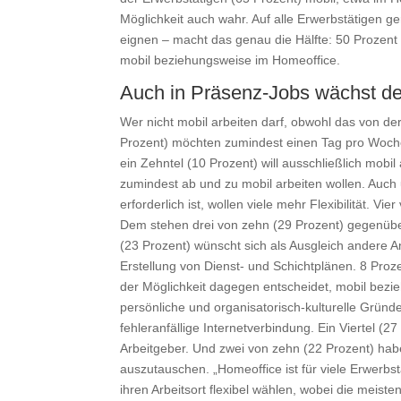
Möglichkeit auch wahr. Auf alle Erwerbstätigen ge
eignen – macht das genau die Hälfte: 50 Prozent 
mobil beziehungsweise im Homeoffice.
Auch in Präsenz-Jobs wächst der
Wer nicht mobil arbeiten darf, obwohl das von der
Prozent) möchten zumindest einen Tag pro Woche
ein Zehntel (10 Prozent) will ausschließlich mobil
zumindest ab und zu mobil arbeiten wollen. Auch 
erforderlich ist, wollen viele mehr Flexibilität. 
Dem stehen drei von zehn (29 Prozent) gegenüber
(23 Prozent) wünscht sich als Ausgleich andere 
Erstellung von Dienst- und Schichtplänen. 8 Pro
der Möglichkeit dagegen entscheidet, mobil bezi
persönliche und organisatorisch-kulturelle Gründ
fehleranfällige Internetverbindung. Ein Viertel (2
Arbeitgeber. Und zwei von zehn (22 Prozent) hab
auszutauschen. „Homeoffice ist für viele Erwerb
ihren Arbeitsort flexibel wählen, wobei die meist