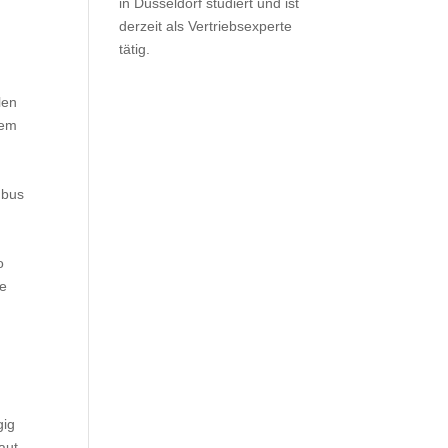
in Düsseldorf studiert und ist
derzeit als Vertriebsexperte
tätig.
len
nem
gbus
o
ne
gig
aut