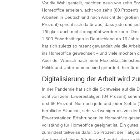
Vor die Wahl gestellt, möchten neun von zehn Er
Homeoffice arbeiten, acht von zehn (80 Prozent) a
Arbeiten in Deutschland nach Ansicht der großen M
Prozent) spricht sich dafür aus, dass jede und je
Tätigkeit auch mobil ausgeübt werden kann. Das 
1.500 Erwerbstätigen in Deutschland ab 16 Jahre
hat sich zuletzt so rasant gewandelt wie die Arbe
ins Homeoffice gewechselt – und viele möchten da
Aber der Wunsch nach mehr Flexibilität, Selbstbe
Politik und Unternehmen sind gefordert, hierfür 
Digitalisierung der Arbeit wird
In der Pandemie hat sich die Sichtweise auf die Di
acht von zehn Erwerbstätigen (84 Prozent) sehen d
erst 66 Prozent. Nur noch jede und jeder Siebte (
berufliche Situation, sehr viel weniger als vor d
Erwerbstätigen Erfahrungen im Homeoffice gesamme
vollständig für Homeoffice geeignet ist. Ein gute
zumindest teilweise dafür. 36 Prozent der Tätigkei
der Erwerbstätigen (65 Prozent) mobil, etwa im H