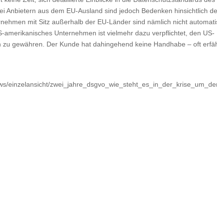
ei Anbietern aus dem EU-Ausland sind jedoch Bedenken hinsichtlich d
ehmen mit Sitz außerhalb der EU-Länder sind nämlich nicht automati
amerikanisches Unternehmen ist vielmehr dazu verpflichtet, den US-
en zu gewähren. Der Kunde hat dahingehend keine Handhabe – oft erfä
ws/einzelansicht/zwei_jahre_dsgvo_wie_steht_es_in_der_krise_um_d