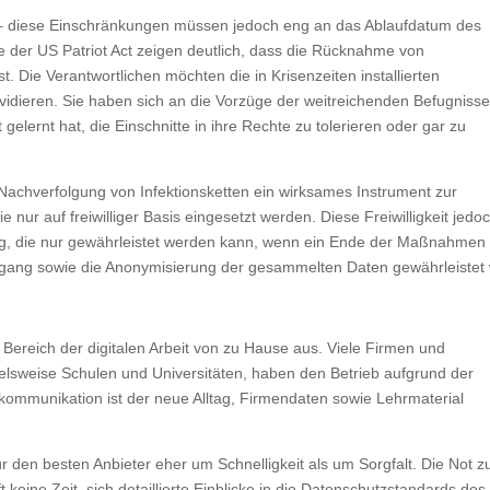
 – diese Einschränkungen müssen jedoch eng an das Ablaufdatum des
 der US Patriot Act zeigen deutlich, dass die Rücknahme von
 Die Verantwortlichen möchten die in Krisenzeiten installierten
idieren. Sie haben sich an die Vorzüge der weitreichenden Befugniss
elernt hat, die Einschnitte in ihre Rechte zu tolerieren oder gar zu
 Nachverfolgung von Infektionsketten ein wirksames Instrument zur
nur auf freiwilliger Basis eingesetzt werden. Diese Freiwilligkeit jedo
ng, die nur gewährleistet werden kann, wenn ein Ende der Maßnahmen 
Umgang sowie die Anonymisierung der gesammelten Daten gewährleistet 
Bereich der digitalen Arbeit von zu Hause aus. Viele Firmen und
ielsweise Schulen und Universitäten, haben den Betrieb aufgrund der
kommunikation ist der neue Alltag, Firmendaten sowie Lehrmaterial
ür den besten Anbieter eher um Schnelligkeit als um Sorgfalt. Die Not z
 keine Zeit, sich detaillierte Einblicke in die Datenschutzstandards des