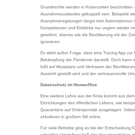
Grundrechte werden in Krisenzeiten beschnitten
Ausnahmezustandes gekoppelt sein. Beispiele wie
Ausnahmeregelungen längst kein Automatismus ist.
Kompetenzen und Einblicke nur ungern wieder rev
gewöhnt, ebenso wie die Bevölkerung mit der Zeit g
ignorieren.
Es steht außer Frage, dass eine Tracing App zur
Bekämpfung der Pandemie darstellt. Doch kann sie 
fußt auf Akzeptanz und Vertrauen der Bevölkeru
Aussicht gestellt wird und der vertrauensvolle 
Datenschutz im Homeoffice
Eine weitere Lehre aus der Krise kommt aus dem 
Einrichtungen des öffentlichen Lebens, wie beisp
Quarantäne auf Onlineportale ausgelagert. Video
zirkulieren in großem Stil online.
Für viele Betriebe ging es bei der Entscheidung f
schnellen Umstellung ließ den Verantwortlichen oft