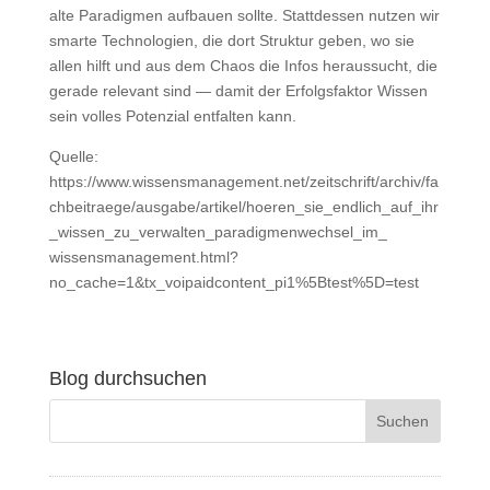
alte Paradigmen aufbauen sollte. Stattdessen nutzen wir
smarte Technologien, die dort Struktur geben, wo sie
allen hilft und aus dem Chaos die Infos heraussucht, die
gerade relevant sind — damit der Erfolgsfaktor Wissen
sein volles Potenzial entfalten kann.
Quelle:
https://www.wissensmanagement.net/zeitschrift/archiv/fa
chbeitraege/ausgabe/artikel/hoeren_sie_endlich_auf_ihr
_wissen_zu_verwalten_paradigmenwechsel_im_
wissensmanagement.html?
no_cache=1&tx_voipaidcontent_pi1%5Btest%5D=test
Blog durchsuchen