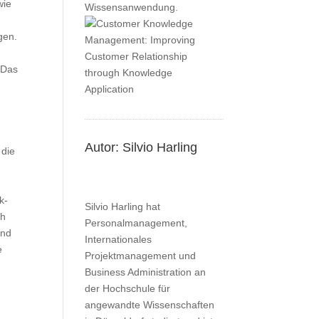
wie
Wissensanwendung.
gen.
 Das
Autor: Silvio Harling
 die
k-
Silvio Harling hat
ch
Personalmanagement,
und
Internationales
e
Projektmanagement und
Business Administration an
der Hochschule für
angewandte Wissenschaften