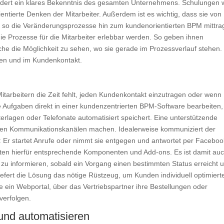
rt ein klares Bekenntnis des gesamten Unternehmens. Schulungen 
tierte Denken der Mitarbeiter. Außerdem ist es wichtig, dass sie von
d so die Veränderungsprozesse hin zum kundenorientierten BPM mittra
ie Prozesse für die Mitarbeiter erlebbar werden. So geben ihnen
he die Möglichkeit zu sehen, wo sie gerade im Prozessverlauf stehen.
sen und im Kundenkontakt.
tarbeitern die Zeit fehlt, jeden Kundenkontakt einzutragen oder wenn
re Aufgaben direkt in einer kundenzentrierten BPM-Software bearbeiten,
nterlagen oder Telefonate automatisiert speichert. Eine unterstützende
 den Kommunikationskanälen machen. Idealerweise kommuniziert der
: Er startet Anrufe oder nimmt sie entgegen und antwortet per Faceboo
n hierfür entsprechende Komponenten und Add-ons. Es ist damit au
 zu informieren, sobald ein Vorgang einen bestimmten Status erreicht 
 liefert die Lösung das nötige Rüstzeug, um Kunden individuell optimiert
ein Webportal, über das Vertriebspartner ihre Bestellungen oder
verfolgen.
und automatisieren